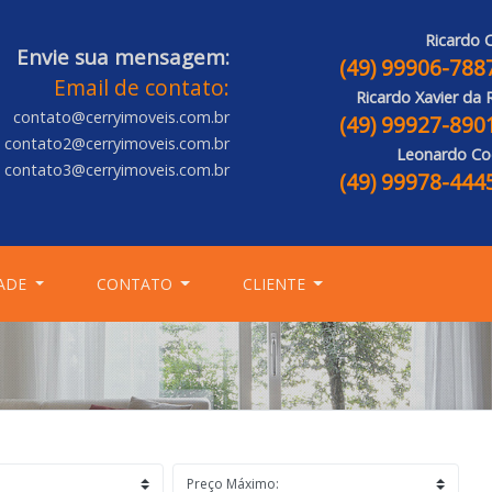
Ricardo C
Envie sua mensagem:
(49) 99906-788
Email de contato:
Ricardo Xavier da 
contato@cerryimoveis.com.br
(49) 99927-890
contato2@cerryimoveis.com.br
Leonardo Co
contato3@cerryimoveis.com.br
(49) 99978-444
ADE
CONTATO
CLIENTE