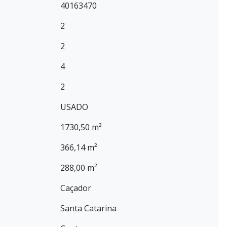
40163470
2
2
4
2
USADO
1730,50 m²
366,14 m²
288,00 m²
Caçador
Santa Catarina