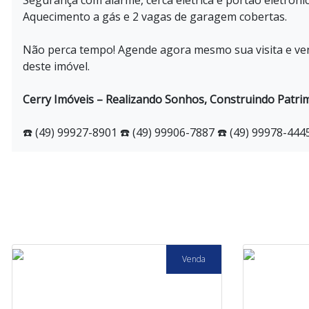
Segurança com alarme, cerca elétrica e portão eletrônic
Aquecimento a gás e 2 vagas de garagem cobertas.
Não perca tempo! Agende agora mesmo sua visita e ven
deste imóvel.
Cerry Imóveis – Realizando Sonhos, Construindo Patri
☎️ (49) 99927-8901 ☎️ (49) 99906-7887 ☎️ (49) 99978-444
Venda