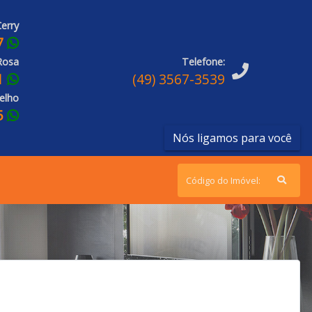
erry
7
Rosa
Telefone:
1
(49) 3567-3539
elho
5
Nós ligamos para você