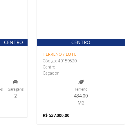
 - CENTRO
CENTRO
TERRENO / LOTE
Código: 40159520
Centro
Caçador
os
Garagens
Terreno
2
434,00
M2
R$ 537.000,00