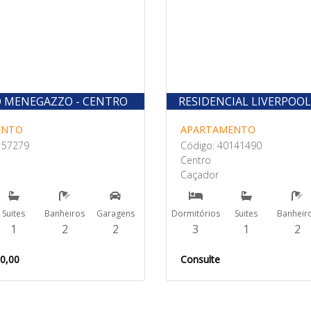
 MENEGAZZO - CENTRO
RESIDENCIAL LIVERPOOL
ENTO
APARTAMENTO
157279
Código: 40141490
Centro
Caçador
Suites
Banheiros
Garagens
Dormitórios
Suites
Banheir
1
2
2
3
1
2
00,00
Consulte