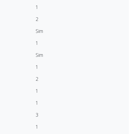
1
2
Sim
1
Sim
1
2
1
1
3
1