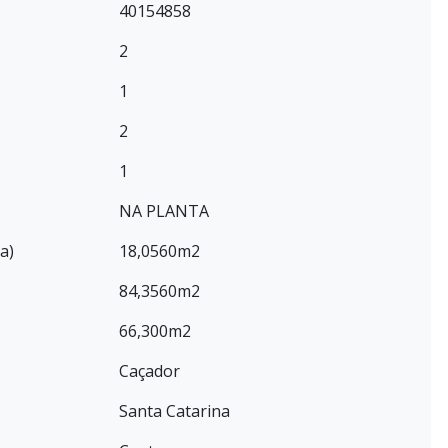
40154858
2
1
2
1
NA PLANTA
a)
18,0560m2
84,3560m2
66,300m2
Caçador
Santa Catarina