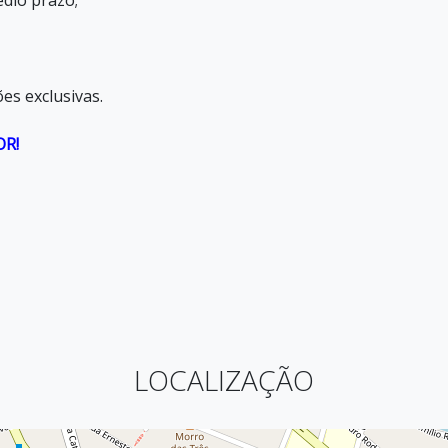
édio prazo;
es exclusivas.
OR!
LOCALIZAÇÃO