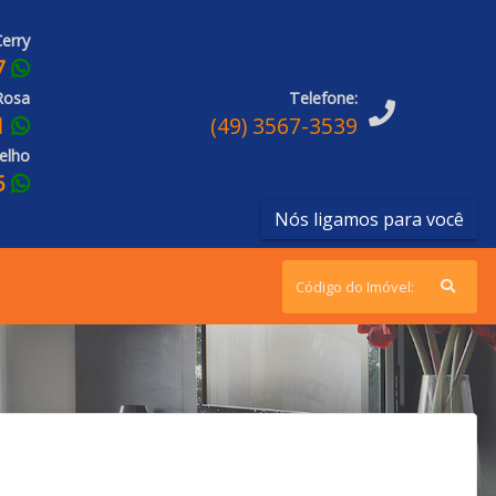
erry
7
Rosa
Telefone:
1
(49) 3567-3539
elho
5
Nós ligamos para você