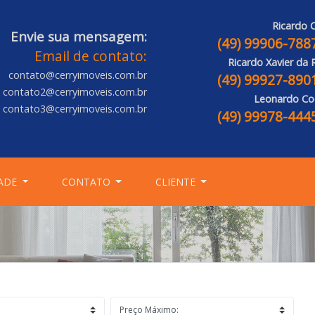
Ricardo C
Envie sua mensagem:
(49) 99906-788
Email de contato:
Ricardo Xavier da 
contato@cerryimoveis.com.br
(49) 99927-890
contato2@cerryimoveis.com.br
Leonardo Co
contato3@cerryimoveis.com.br
(49) 99978-444
ADE
CONTATO
CLIENTE