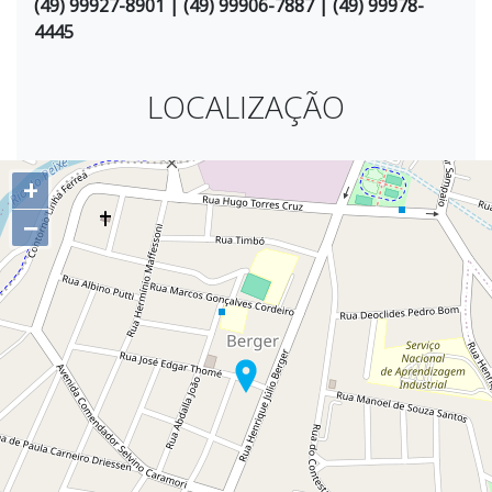
(49) 99927-8901 | (49) 99906-7887 | (49) 99978-
4445
LOCALIZAÇÃO
+
−